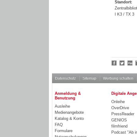
Standort:
Zentralbiblio
I K3 / TX 3
Social
Bookmarks
Datenschutz
Sitemap
Werbung schalten
Anmeldung &
Digitale Ange
Benutzung
Onleihe
Ausleihe
OverDrive
Medienangebote
PressReader
Katalog & Konto
GENIOS
FAQ
filmfriend
Formulare
Podcast "Ab i
Nutzerschulungen