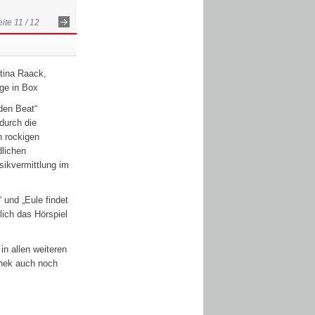
ite 11 / 12
k
Vorwärts
stina Raack,
age in Box
den Beat“
durch die
n rockigen
dlichen
sikvermittlung im
 und „Eule findet
lich das Hörspiel
in allen weiteren
thek auch noch