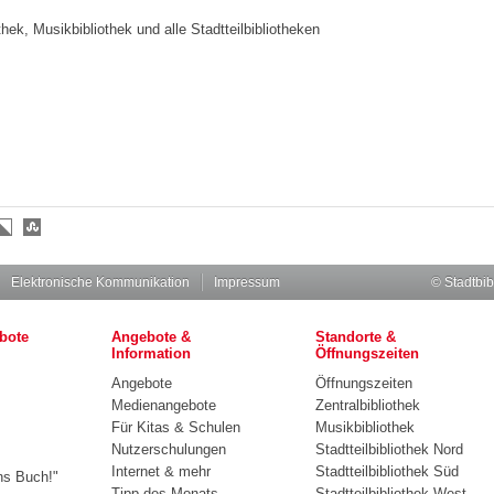
thek, Musikbibliothek und alle Stadtteilbibliotheken
Elektronische Kommunikation
Impressum
© Stadtbib
bote
Angebote &
Standorte &
Information
Öffnungszeiten
Angebote
Öffnungszeiten
Medienangebote
Zentralbibliothek
Für Kitas & Schulen
Musikbibliothek
Nutzerschulungen
Stadtteilbibliothek Nord
Internet & mehr
Stadtteilbibliothek Süd
ns Buch!"
Tipp des Monats
Stadtteilbibliothek West