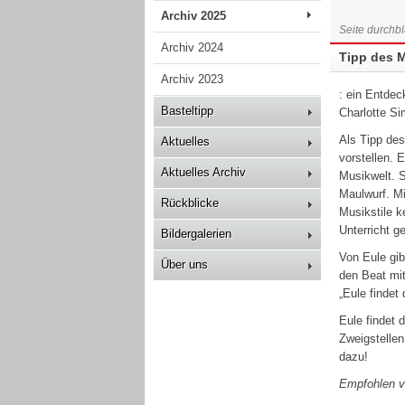
Archiv 2025
Seite durchbl
Archiv 2024
Tipp des M
Archiv 2023
: ein Entdec
Basteltipp
Charlotte Si
Als Tipp des
Aktuelles
vorstellen. 
Aktuelles Archiv
Musikwelt. S
Maulwurf. Mi
Rückblicke
Musikstile k
Unterricht ge
Bildergalerien
Von Eule gib
Über uns
den Beat mit
„Eule findet
Eule findet d
Zweigstellen
dazu!
Empfohlen v