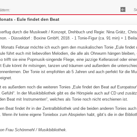
Se
ättern:
Zurüc
onats - Eule findet den Beat
kerflug durch die Musikwelt / Konzept, Drehbuch und Regie: Nina Grätz, Chri
mon. - Düsseldorf : Boxine GmbH, 2018. - 1 Tonie-Figur (ca. 91 min) + 1 Beil
 Monats Februar möchte ich euch gern den musikalischen Tonie „Eule findet 
Eule führt euch mit liebevollen Melodien, die alle als Ohrwurm hängen bleiben, 
o trifft sie eine Popmusik-singende Fliege, eine jazzige Kellerassel oder eine
t Eule könnt ihr mitsingen, tanzen und träumen und außerdem die unterschie
ennenlernen. Der Tonie ist empfohlen ab 5 Jahren und auch perfekt für die Mu
eignet.
t es außerdem noch die weiteren Tonies „Eule findet den Beat auf Europatour“
 Gefühl“. In der Musikbibliothek gibt es die Hörspiele auch auf CD und zusätz
 den Beat mit Instrumenten“, welches als Tonie noch nicht erschienen ist.
en Beat findet ihr in der Zentralbibliothek und die beiden anderen Tonies auch 
. Wenn ihr keine eigene Toniebox zum Abspielen habt, gibt’s die in der Biblio
on Frau Schönmehl / Musikbibliothek.