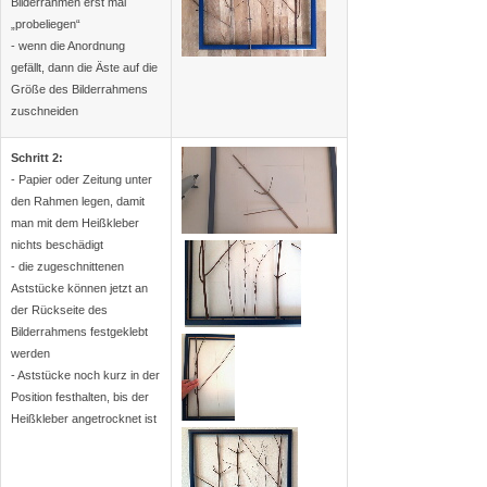
Bilderrahmen erst mal
„probeliegen“
- wenn die Anordnung
gefällt, dann die Äste auf die
Größe des Bilderrahmens
zuschneiden
Schritt 2:
- Papier oder Zeitung unter
den Rahmen legen, damit
man mit dem Heißkleber
nichts beschädigt
- die zugeschnittenen
Aststücke können jetzt an
der Rückseite des
Bilderrahmens festgeklebt
werden
- Aststücke noch kurz in der
Position festhalten, bis der
Heißkleber angetrocknet ist