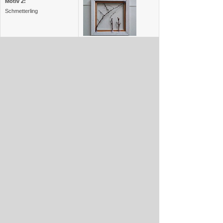
Motiv 2:
Schmetterling
Unsere
Motivvorlagen
zum
Vorlagen in der verwendeten
Ausdrucken und
Größe:
Verwenden.
Der Fantasie sind keine Grenzen gesetzt.
Alle möglichen Materialien sind erlaubt, um eigene