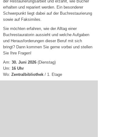
der Restaurierungsarbeit und erzählt, wie Bücher
erhalten und repariert werden. Ein besonderer
Schwerpunkt liegt dabei auf der Buchrestaurierung
sowie auf Faksimiles.
Sie möchten erfahren, wie der Alltag einer
Buchrestauratorin aussieht und welche Aufgaben
und Herausforderungen dieser Beruf mit sich
bringt? Dann kommen Sie gerne vorbei und stellen
Sie Ihre Fragen!
Am:
30. Juni 2026
(Dienstag)
Um:
16 Uhr
Wo:
Zentralbibliothek
/ 1. Etage
Der Eintritt ist frei.
10.05.2026
zur Nachrichtenübersicht - Archiv