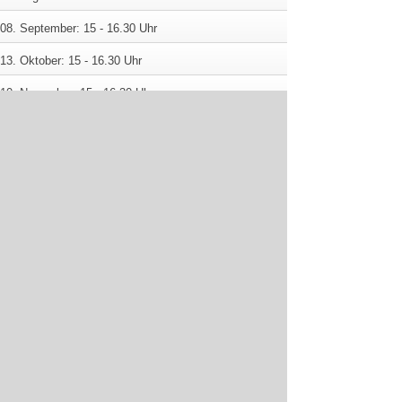
08. September: 15 - 16.30 Uhr
13. Oktober: 15 - 16.30 Uhr
10. November: 15 - 16.30 Uhr
08. Dezember: 15 - 16.30 Uhr
Ohne Anmeldung & kostenlos!
Bis 16 Jahre braucht es die Erlaubnis der Eltern, ab
16 reicht die Bibliothekskarte. Eltern dürfen gern
mitspielen – und sich von den Kindern und
Jugendlichen besiegen lassen.
Die Veranstaltung dauert ca. 1,5 Stunden.
23.01.2026
zur Nachrichtenübersicht
Sitemap
Werbung schalten
Elektronische Kommunikation
Datenschutz
Impressum