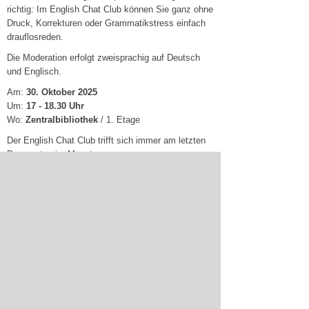
richtig: Im English Chat Club können Sie ganz ohne
Druck, Korrekturen oder Grammatikstress einfach
drauflosreden.
Die Moderation erfolgt zweisprachig auf Deutsch
und Englisch.
Am:
30. Oktober 2025
Um:
17 - 18.30 Uhr
Wo:
Zentralbibliothek
/ 1. Etage
Der English Chat Club trifft sich immer am letzten
Donnerstag im Monat.
Eine Anmeldung ist nicht erforderlich.
28.07.2025
zur Nachrichtenübersicht - Archiv
Sitemap
Werbung schalten
Elektronische Kommunikation
Datenschutz
Impressum