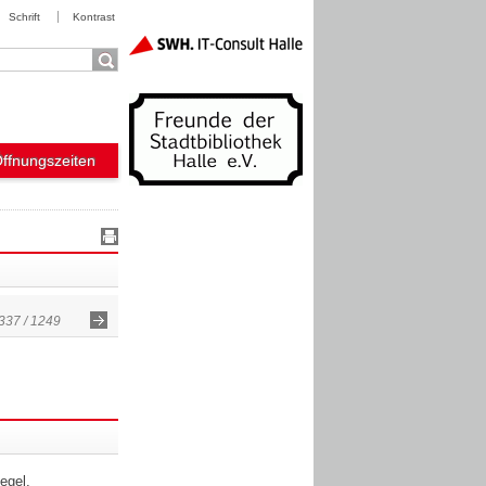
Schrift
Kontrast
Öffnungszeiten
337 / 1249
egel,