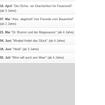
16. April
"Die Olchis. ein Drachenfest für Feuerstuhl"
(ab 3 Jahre)
07. Mai
"Alex, abgeholt! Vier Freunde vom Bauernhof"
(ab 2 Jahre)
21. Mai
"Dr. Brumm und der Megasaurus" (ab 4 Jahre)
04. Juni
"Mirabel findet das Glück" (ab 4 Jahre)
18. Juni
"Heidi" (ab 3 Jahre)
02. Juli
"Mimi will auch ans Meer" (ab 4 Jahre)
16. Juli
"Die Geschichte vom kleinen Schwein, das
nicht Nein sagen konnte" (ab 3 Jahre)
06. August
"Mutmurmeln für den ersten Schultag" (ab
5 Jahre)
20. August
"Die Olchis aus Schmuddelfing" (ab 3
Jahre)